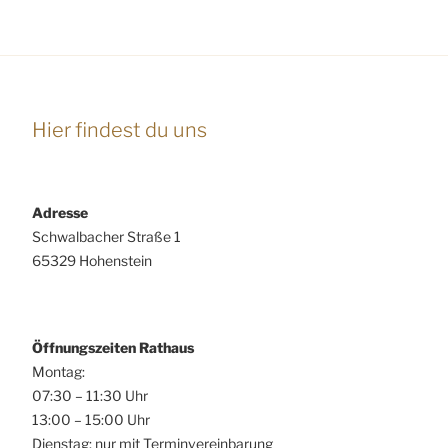
A
g
n
e
s
n
i
S
c
Hier findest du uns
u
h
t
c
e
h
n
Adresse
e
-
Schwalbacher Straße 1
u
N
65329 Hohenstein
n
a
d
v
A
i
Öffnungszeiten Rathaus
n
g
Montag:
s
a
07:30 – 11:30 Uhr
t
i
13:00 – 15:00 Uhr
i
c
Dienstag: nur mit Terminvereinbarung