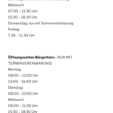
o
Mittwoch:
h
n
07:30 – 11:30 Uhr
t
15:30 – 18.30 Uhr
e
Donnerstag: nur mit Terminvereinbarung
n
Freitag:
,
7.30 – 11.30 Uhr
N
a
v
Öffnungszeiten Bürgerbüro
- NUR MIT
i
TERMINVEREINBARUNG!
g
Montag:
08:00 – 12:00 Uhr
a
13:00 – 16:00 Uhr
t
Dienstag:
i
08:00 – 12:00 Uhr
o
Mittwoch:
n
08:00 – 11:30 Uhr
15:30 – 18:30 Uhr