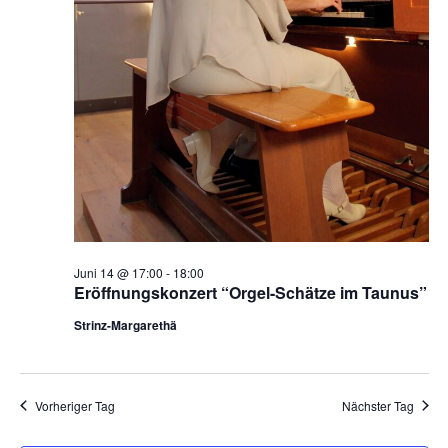
n
i
S
c
u
h
t
c
e
h
n
e
-
u
N
n
a
d
v
A
i
Juni 14 @ 17:00
-
18:00
n
g
Eröffnungskonzert “Orgel-Schätze im Taunus”
s
a
Strinz-Margarethä
t
i
i
c
o
h
Vorheriger Tag
Nächster Tag
n
t