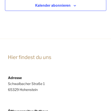
e
Kalender abonnieren
n
,
N
a
v
i
g
a
Hier findest du uns
t
i
o
Adresse
Schwalbacher Straße 1
n
65329 Hohenstein