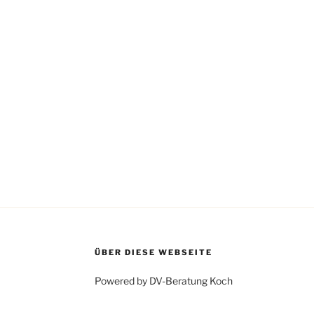
e
i
s
ÜBER DIESE WEBSEITE
Powered by DV-Beratung Koch