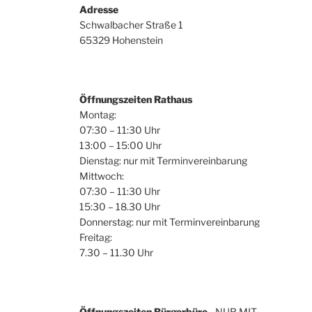
u
Adresse
h
Schwalbacher Straße 1
n
e
65329 Hohenstein
n
d
a
A
c
h
Öffnungszeiten Rathaus
n
V
Montag:
s
e
07:30 – 11:30 Uhr
r
13:00 – 15:00 Uhr
i
a
Dienstag: nur mit Terminvereinbarung
Mittwoch:
c
n
07:30 – 11:30 Uhr
s
h
15:30 – 18.30 Uhr
t
Donnerstag: nur mit Terminvereinbarung
t
a
Freitag:
l
e
7.30 – 11.30 Uhr
t
n
u
n
,
g
Öffnungszeiten Bürgerbüro
- NUR MIT