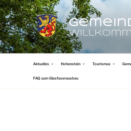
Zum
Inhalt
springen
Gemein
Willkomm
Aktuelles
Hohenstein
Tourismus
Geme
FAQ zum Glasfaserausbau