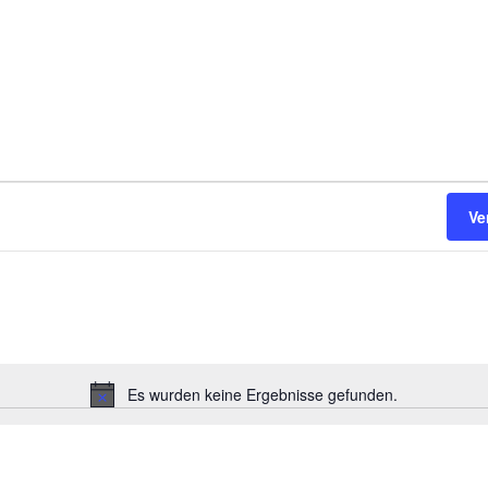
Ve
Es wurden keine Ergebnisse gefunden.
H
i
n
w