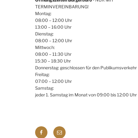
TERMINVEREINBARUNG!
N
e
Montag:
n
a
08:00 – 12:00 Uhr
S
13:00 – 16:00 Uhr
v
c
Dienstag:
h
i
08:00 – 12:00 Uhr
l
Mittwoch:
g
ü
08:00 – 11:30 Uhr
s
15:30 – 18:30 Uhr
a
s
Donnerstag: geschlossen für den Publikumsverkehr
t
e
Freitag:
l
07:00 – 12:00 Uhr
i
Samstag:
w
jeder 1. Samstag im Monat von 09:00 bis 12:00 Uhr
o
o
r
n
t
.
Facebook
E-
mail