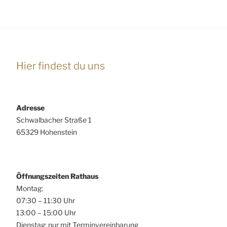
A
g
n
e
s
n
i
S
c
Hier findest du uns
u
h
t
c
e
h
n
Adresse
e
-
Schwalbacher Straße 1
u
N
65329 Hohenstein
n
a
d
v
A
i
Öffnungszeiten Rathaus
n
g
Montag:
s
a
07:30 – 11:30 Uhr
t
i
13:00 – 15:00 Uhr
i
c
Dienstag: nur mit Terminvereinbarung