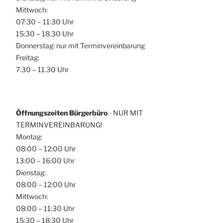
o
Mittwoch:
h
n
07:30 – 11:30 Uhr
t
15:30 – 18.30 Uhr
e
Donnerstag: nur mit Terminvereinbarung
n
Freitag:
,
7.30 – 11.30 Uhr
N
a
v
Öffnungszeiten Bürgerbüro
- NUR MIT
i
TERMINVEREINBARUNG!
g
Montag:
08:00 – 12:00 Uhr
a
13:00 – 16:00 Uhr
t
Dienstag:
i
08:00 – 12:00 Uhr
o
Mittwoch:
n
08:00 – 11:30 Uhr
15:30 – 18:30 Uhr