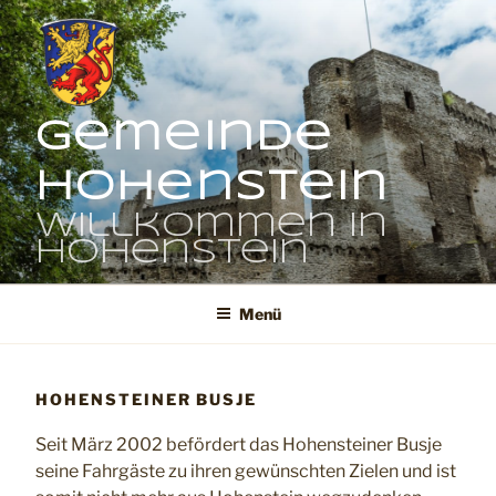
Zum
Inhalt
springen
Gemeinde
Hohenstein
Willkommen in
Hohenstein
Menü
HOHENSTEINER BUSJE
Seit März 2002 befördert das Hohensteiner Busje
seine Fahrgäste zu ihren gewünschten Zielen und ist