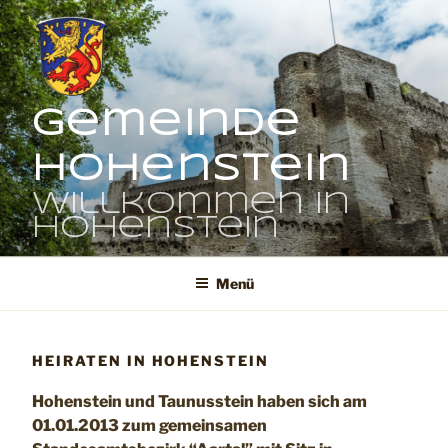
Zum
Inhalt
springen
Gemeinde
Hohenstein
Willkommen in
Hohenstein
Menü
HEIRATEN IN HOHENSTEIN
Hohenstein und Taunusstein haben sich am
01.01.2013 zum gemeinsamen