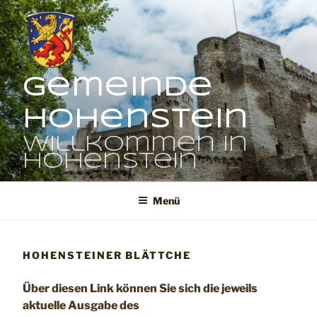
Zum
Inhalt
springen
Gemeinde
Hohenstein
Willkommen in
Hohenstein
Menü
HOHENSTEINER BLÄTTCHE
Über diesen Link können Sie sich die jeweils
aktuelle Ausgabe des