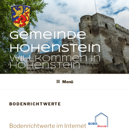
Zum
Inhalt
springen
Gemeinde
Hohenstein
Willkommen in
Hohenstein
Menü
BODENRICHTWERTE
Bodenrichtwerte im Internet