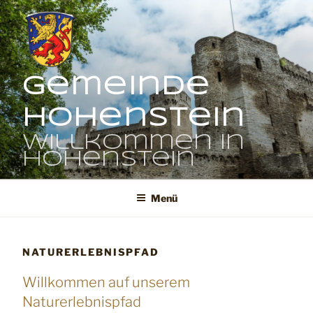
Zum
Inhalt
springen
Gemeinde
Hohenstein
Willkommen in
Hohenstein
Menü
NATURERLEBNISPFAD
Willkommen auf unserem
Naturerlebnispfad