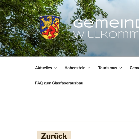
Zum
Inhalt
springen
Gemein
Willkomm
Aktuelles
Hohenstein
Tourismus
Geme
FAQ zum Glasfaserausbau
Zurück