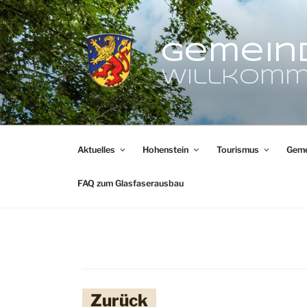
Zum
Inhalt
springen
Gemein
Willkomm
Aktuelles
Hohenstein
Tourismus
Geme
FAQ zum Glasfaserausbau
Zurück