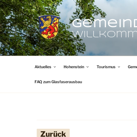
Zum
Inhalt
springen
Gemein
Willkomm
Aktuelles
Hohenstein
Tourismus
Geme
FAQ zum Glasfaserausbau
Zurück