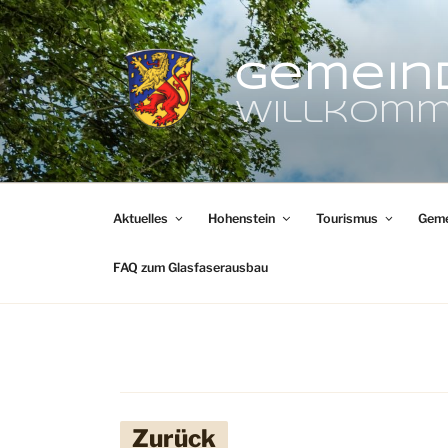
Zum
Inhalt
springen
Gemein
Willkomm
Aktuelles
Hohenstein
Tourismus
Geme
FAQ zum Glasfaserausbau
Zurück