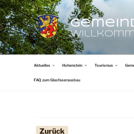
Zum
Inhalt
springen
Gemein
Willkomm
Aktuelles
Hohenstein
Tourismus
Geme
FAQ zum Glasfaserausbau
Zurück