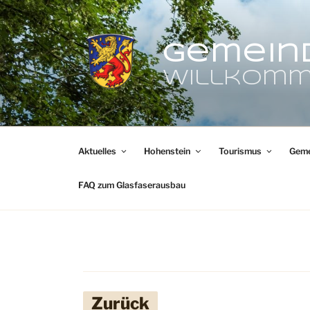
Zum
Inhalt
springen
Gemein
Willkomm
Aktuelles
Hohenstein
Tourismus
Geme
FAQ zum Glasfaserausbau
Zurück