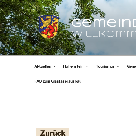
Zum
Inhalt
springen
Gemein
Willkomm
Aktuelles
Hohenstein
Tourismus
Geme
FAQ zum Glasfaserausbau
Zurück