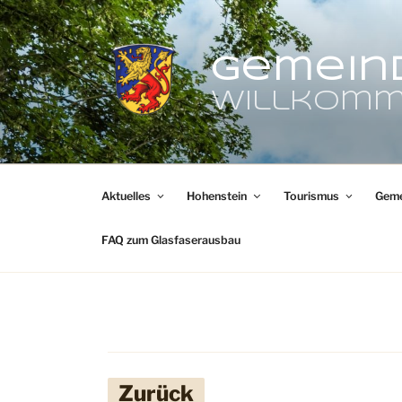
Zum
Inhalt
springen
Gemein
Willkomm
Aktuelles
Hohenstein
Tourismus
Geme
FAQ zum Glasfaserausbau
Zurück