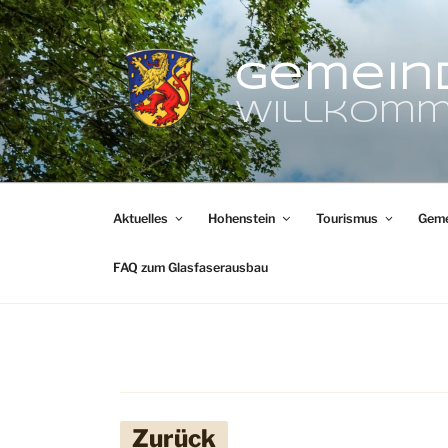
Zum
Inhalt
springen
Gemein
Willkomm
Aktuelles
Hohenstein
Tourismus
Geme
FAQ zum Glasfaserausbau
Zurück