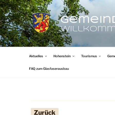
Zum
Inhalt
springen
Gemein
Willkomm
Aktuelles
Hohenstein
Tourismus
Geme
FAQ zum Glasfaserausbau
Zurück