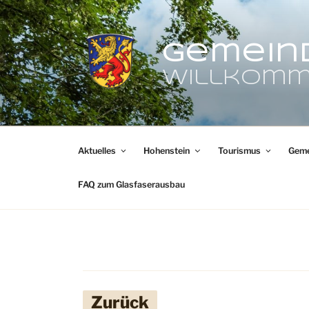
Zum
Inhalt
springen
Gemein
Willkomm
Aktuelles
Hohenstein
Tourismus
Geme
FAQ zum Glasfaserausbau
Zurück