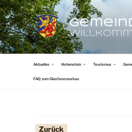
Zum
Inhalt
springen
Gemein
Willkomm
Aktuelles
Hohenstein
Tourismus
Geme
FAQ zum Glasfaserausbau
Zurück