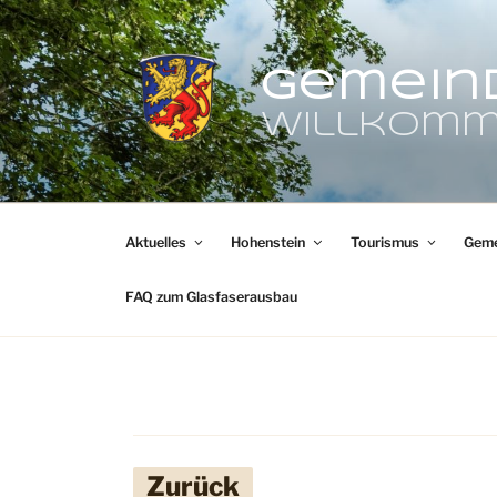
Zum
Inhalt
springen
Gemein
Willkomm
Aktuelles
Hohenstein
Tourismus
Geme
FAQ zum Glasfaserausbau
Zurück