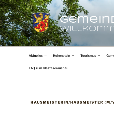
Zum
Inhalt
springen
Gemein
Willkomm
Aktuelles
Hohenstein
Tourismus
Geme
FAQ zum Glasfaserausbau
HAUSMEISTERIN/HAUSMEISTER (M/W