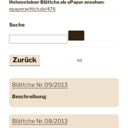
Hohensteiner Blättche als ePaper ansehen:
epaper.wittich.de/476
Suche
Seitennummerierung
Zurück
61
der
Beiträge
Blättche Nr. 09/2013
Beschreibung
Blättche Nr. 08/2013