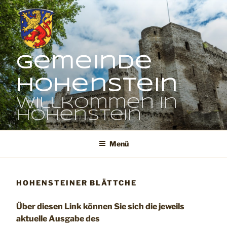
Zum
Inhalt
springen
Gemeinde
Hohenstein
Willkommen in
Hohenstein
Menü
HOHENSTEINER BLÄTTCHE
Über diesen Link können Sie sich die jeweils
aktuelle Ausgabe des