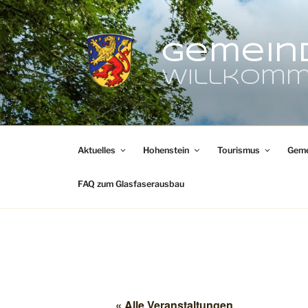
Zum
Inhalt
springen
Gemein
Willkomm
Aktuelles
Hohenstein
Tourismus
Geme
FAQ zum Glasfaserausbau
« Alle Veranstaltungen