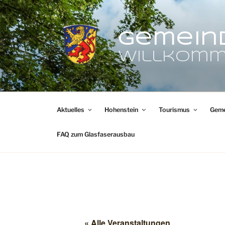
Zum
Inhalt
springen
Gemein
Willkomm
Aktuelles
Hohenstein
Tourismus
Geme
FAQ zum Glasfaserausbau
« Alle Veranstaltungen