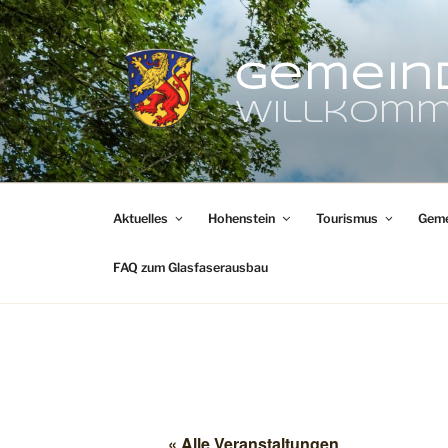
Zum
Inhalt
springen
Gemein
Willkomm
Aktuelles
Hohenstein
Tourismus
Geme
FAQ zum Glasfaserausbau
« Alle Veranstaltungen