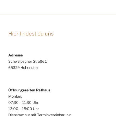
A
g
n
e
s
n
i
S
c
Hier findest du uns
u
h
t
c
e
h
n
Adresse
e
-
Schwalbacher Straße 1
u
N
65329 Hohenstein
n
a
d
v
A
i
Öffnungszeiten Rathaus
n
g
Montag:
s
a
07:30 – 11:30 Uhr
t
i
13:00 – 15:00 Uhr
i
c
Dienstag: nur mit Terminvereinbarung