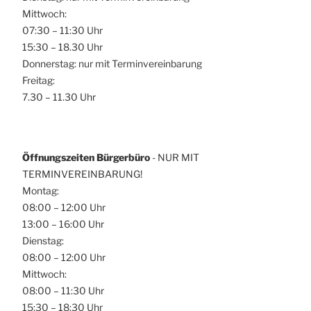
o
Mittwoch:
h
n
07:30 – 11:30 Uhr
t
15:30 – 18.30 Uhr
e
Donnerstag: nur mit Terminvereinbarung
n
Freitag:
,
7.30 – 11.30 Uhr
N
a
v
Öffnungszeiten Bürgerbüro
- NUR MIT
i
TERMINVEREINBARUNG!
g
Montag:
08:00 – 12:00 Uhr
a
13:00 – 16:00 Uhr
t
Dienstag:
i
08:00 – 12:00 Uhr
o
Mittwoch:
n
08:00 – 11:30 Uhr
15:30 – 18:30 Uhr