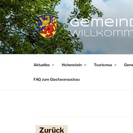
Zum
Inhalt
springen
Gemein
Willkomm
Aktuelles
Hohenstein
Tourismus
Geme
FAQ zum Glasfaserausbau
Zurück