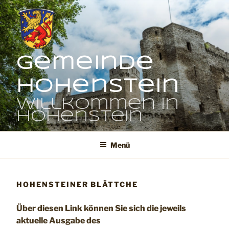
Zum
Inhalt
springen
Gemeinde
Hohenstein
Willkommen in
Hohenstein
Menü
HOHENSTEINER BLÄTTCHE
Über diesen Link können Sie sich die jeweils
aktuelle Ausgabe des