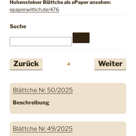
Hohensteiner Blättche als ePaper ansehen:
epaper.wittich.de/476
Suche
Seitennummerierung
Zurück
Weiter
4
der
Beiträge
Blättche Nr. 50/2025
Beschreibung
Blättche Nr. 49/2025