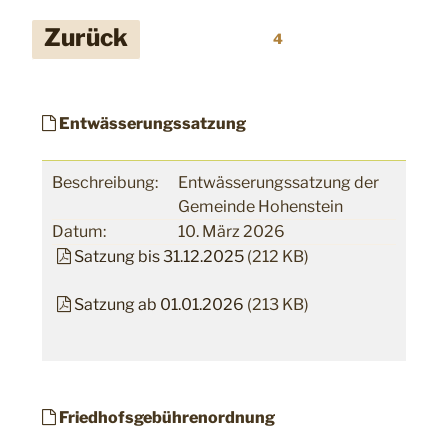
Seitennummerierung
Zurück
4
der
Beiträge
Entwässerungssatzung
Beschreibung:
Entwässerungssatzung der
Gemeinde Hohenstein
Datum:
10. März 2026
Satzung bis 31.12.2025
(212 KB)
Satzung ab 01.01.2026
(213 KB)
Friedhofsgebührenordnung