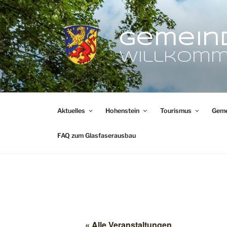
Zum
Inhalt
springen
Gemein
Willkomm
Aktuelles
Hohenstein
Tourismus
Geme
FAQ zum Glasfaserausbau
« Alle Veranstaltungen