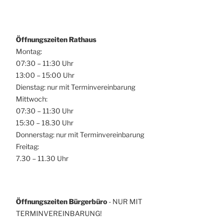
o
h
n
t
e
Öffnungszeiten Rathaus
Montag:
n
07:30 – 11:30 Uhr
,
13:00 – 15:00 Uhr
N
Dienstag: nur mit Terminvereinbarung
a
Mittwoch:
v
07:30 – 11:30 Uhr
i
15:30 – 18.30 Uhr
Donnerstag: nur mit Terminvereinbarung
g
Freitag:
a
7.30 – 11.30 Uhr
t
i
o
Öffnungszeiten Bürgerbüro
- NUR MIT
n
TERMINVEREINBARUNG!