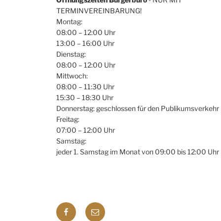
TERMINVEREINBARUNG!
N
e
Montag:
n
a
08:00 – 12:00 Uhr
S
13:00 – 16:00 Uhr
v
c
Dienstag:
h
i
08:00 – 12:00 Uhr
l
Mittwoch:
g
ü
08:00 – 11:30 Uhr
s
15:30 – 18:30 Uhr
a
s
Donnerstag: geschlossen für den Publikumsverkehr
t
e
Freitag:
l
07:00 – 12:00 Uhr
i
Samstag:
w
jeder 1. Samstag im Monat von 09:00 bis 12:00 Uhr
o
o
r
n
t
.
Facebook
E-
mail