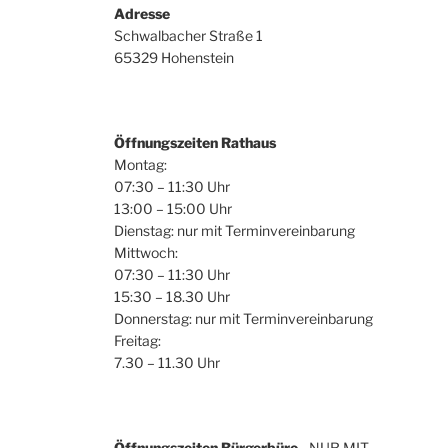
u
Adresse
h
Schwalbacher Straße 1
n
e
65329 Hohenstein
n
d
a
A
c
h
Öffnungszeiten Rathaus
n
V
Montag:
s
e
07:30 – 11:30 Uhr
r
13:00 – 15:00 Uhr
i
a
Dienstag: nur mit Terminvereinbarung
Mittwoch:
c
n
07:30 – 11:30 Uhr
s
h
15:30 – 18.30 Uhr
t
Donnerstag: nur mit Terminvereinbarung
t
a
Freitag:
l
e
7.30 – 11.30 Uhr
t
n
u
n
,
g
Öffnungszeiten Bürgerbüro
- NUR MIT