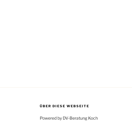
e
i
s
ÜBER DIESE WEBSEITE
Powered by DV-Beratung Koch