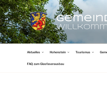
Zum
Inhalt
springen
Gemein
Willkomm
Aktuelles
Hohenstein
Tourismus
Geme
FAQ zum Glasfaserausbau