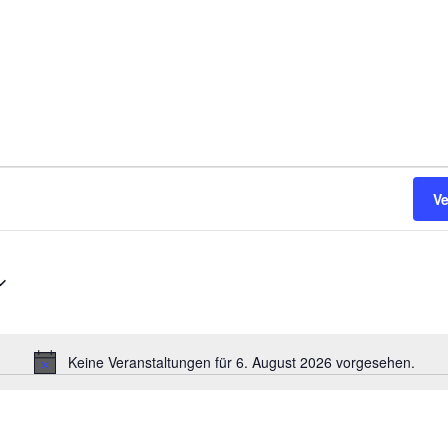
V
Keine Veranstaltungen für 6. August 2026 vorgesehen.
H
i
n
w