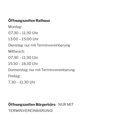
o
h
n
t
e
Öffnungszeiten Rathaus
Montag:
n
07:30 – 11:30 Uhr
,
13:00 – 15:00 Uhr
N
Dienstag: nur mit Terminvereinbarung
a
Mittwoch:
v
07:30 – 11:30 Uhr
i
15:30 – 18.30 Uhr
Donnerstag: nur mit Terminvereinbarung
g
Freitag:
a
7.30 – 11.30 Uhr
t
i
o
Öffnungszeiten Bürgerbüro
- NUR MIT
n
TERMINVEREINBARUNG!