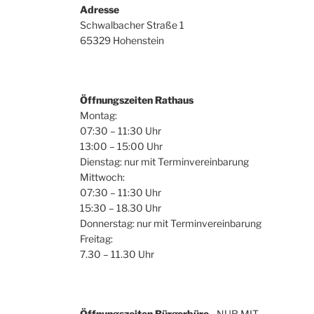
u
Adresse
h
Schwalbacher Straße 1
n
e
65329 Hohenstein
n
d
a
A
c
h
Öffnungszeiten Rathaus
n
V
Montag:
s
e
07:30 – 11:30 Uhr
r
13:00 – 15:00 Uhr
i
a
Dienstag: nur mit Terminvereinbarung
Mittwoch:
c
n
07:30 – 11:30 Uhr
s
h
15:30 – 18.30 Uhr
t
Donnerstag: nur mit Terminvereinbarung
t
a
Freitag:
l
e
7.30 – 11.30 Uhr
t
n
u
n
,
g
Öffnungszeiten Bürgerbüro
- NUR MIT