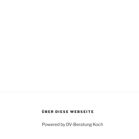
e
i
s
ÜBER DIESE WEBSEITE
Powered by DV-Beratung Koch