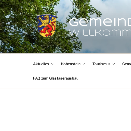
Zum
Inhalt
springen
Gemein
Willkomm
Aktuelles
Hohenstein
Tourismus
Geme
FAQ zum Glasfaserausbau