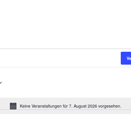
V
Keine Veranstaltungen für 7. August 2026 vorgesehen.
H
i
n
w