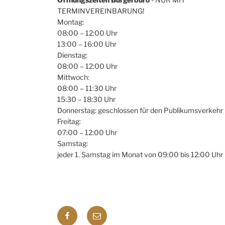
TERMINVEREINBARUNG!
N
e
Montag:
n
a
08:00 – 12:00 Uhr
S
13:00 – 16:00 Uhr
v
c
Dienstag:
h
i
08:00 – 12:00 Uhr
l
Mittwoch:
g
ü
08:00 – 11:30 Uhr
s
15:30 – 18:30 Uhr
a
s
Donnerstag: geschlossen für den Publikumsverkehr
t
e
Freitag:
l
07:00 – 12:00 Uhr
i
Samstag:
w
jeder 1. Samstag im Monat von 09:00 bis 12:00 Uhr
o
o
r
n
t
.
Facebook
E-
mail