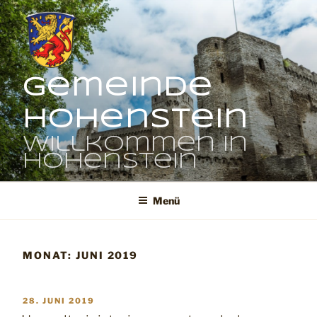
Zum
Inhalt
springen
Gemeinde
Hohenstein
Willkommen in
Hohenstein
Menü
MONAT:
JUNI 2019
VERÖFFENTLICHT
28. JUNI 2019
AM