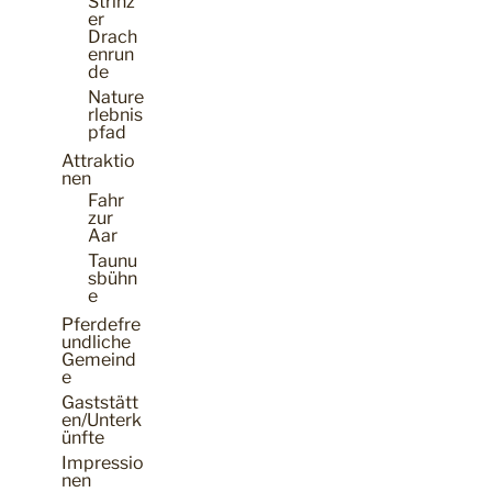
Strinz
er
Drach
enrun
de
Nature
rlebnis
pfad
Attraktio
nen
Fahr
zur
Aar
Taunu
sbühn
e
Pferdefre
undliche
Gemeind
e
Gaststätt
en/Unterk
ünfte
Impressio
nen