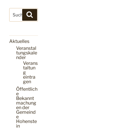
Suchen
Suchen
nach:
Aktuelles
Veranstal
tungskale
nder
Verans
taltun
g
eintra
gen
Öffentlich
e
Bekannt
machung
en der
Gemeind
e
Hohenste
in