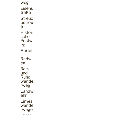
weg
Eisens
traße
Streuo
bstrou
te
Histori
scher
Postw
eg
Aartal
-
Radw
eg
Reit-
und
Rund
wande
rweg
Landw
ehr
Limes
wande
rwege