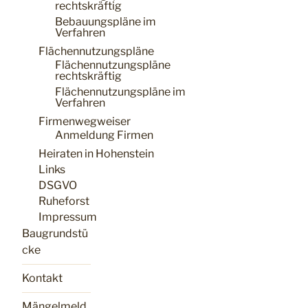
rechtskräftig
Bebauungspläne im
Verfahren
Flächennutzungspläne
Flächennutzungspläne
rechtskräftig
Flächennutzungspläne im
Verfahren
Firmenwegweiser
Anmeldung Firmen
Heiraten in Hohenstein
Links
DSGVO
Ruheforst
Impressum
Baugrundstü
cke
Kontakt
Mängelmeld