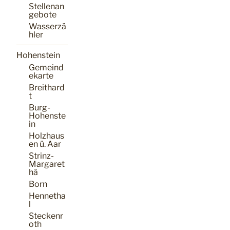
Stellenan
gebote
Wasserzä
hler
Hohenstein
Gemeind
ekarte
Breithard
t
Burg-
Hohenste
in
Holzhaus
en ü. Aar
Strinz-
Margaret
hä
Born
Hennetha
l
Steckenr
oth