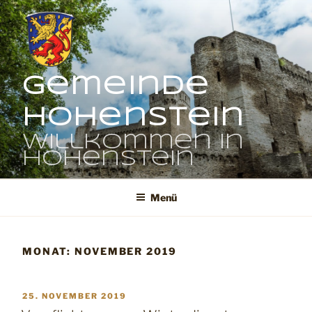
Zum
Inhalt
springen
Gemeinde
Hohenstein
Willkommen in
Hohenstein
Menü
MONAT:
NOVEMBER 2019
VERÖFFENTLICHT
25. NOVEMBER 2019
AM