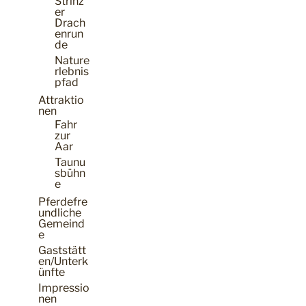
Strinz
er
Drach
enrun
de
Nature
rlebnis
pfad
Attraktio
nen
Fahr
zur
Aar
Taunu
sbühn
e
Pferdefre
undliche
Gemeind
e
Gaststätt
en/Unterk
ünfte
Impressio
nen