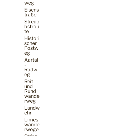
weg
Eisens
traße
Streuo
bstrou
te
Histori
scher
Postw
eg
Aartal
-
Radw
eg
Reit-
und
Rund
wande
rweg
Landw
ehr
Limes
wande
rwege