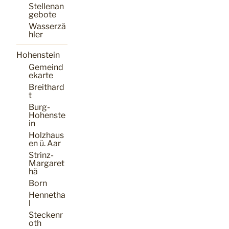
Stellenan
gebote
Wasserzä
hler
Hohenstein
Gemeind
ekarte
Breithard
t
Burg-
Hohenste
in
Holzhaus
en ü. Aar
Strinz-
Margaret
hä
Born
Hennetha
l
Steckenr
oth