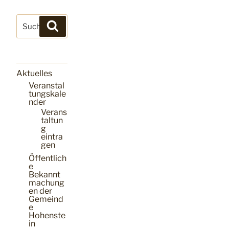
Suchen
Suchen
nach:
Aktuelles
Veranstal
tungskale
nder
Verans
taltun
g
eintra
gen
Öffentlich
e
Bekannt
machung
en der
Gemeind
e
Hohenste
in