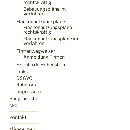
rechtskräftig
Bebauungspläne im
Verfahren
Flächennutzungspläne
Flächennutzungspläne
rechtskräftig
Flächennutzungspläne im
Verfahren
Firmenwegweiser
Anmeldung Firmen
Heiraten in Hohenstein
Links
DSGVO
Ruheforst
Impressum
Baugrundstü
cke
Kontakt
Mängelmeld