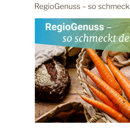
AM
RegioGenuss – so schmeck