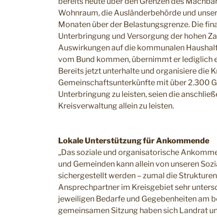
bereits heute über den Grenzen des Machbaren
Wohnraum, die Ausländerbehörde und unser F
Monaten über der Belastungsgrenze. Die fina
Unterbringung und Versorgung der hohen Zah
Auswirkungen auf die kommunalen Haushalt
vom Bund kommen, übernimmt er lediglich ei
Bereits jetzt unterhalte und organisiere die
Gemeinschaftsunterkünfte mit über 2.300 Ge
Unterbringung zu leisten, seien die anschli
Kreisverwaltung allein zu leisten.
Lokale Unterstützung für Ankommende
„Das soziale und organisatorische Ankomme
und Gemeinden kann allein von unseren Sozi
sichergestellt werden – zumal die Struktur
Ansprechpartner im Kreisgebiet sehr unters
jeweiligen Bedarfe und Gegebenheiten am bes
gemeinsamen Sitzung haben sich Landrat un