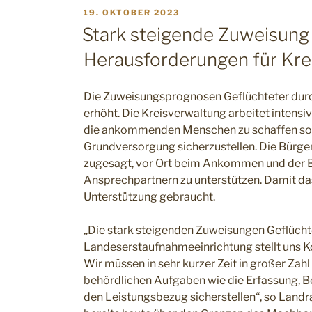
VERÖFFENTLICHT
19. OKTOBER 2023
AM
Stark steigende Zuweisung 
Herausforderungen für Kr
Die Zuweisungsprognosen Geflüchteter dur
erhöht. Die Kreisverwaltung arbeitet intens
die ankommenden Menschen zu schaffen sowi
Grundversorgung sicherzustellen. Die Bürg
zugesagt, vor Ort beim Ankommen und der B
Ansprechpartnern zu unterstützen. Damit das
Unterstützung gebraucht.
„Die stark steigenden Zuweisungen Geflücht
Landeserstaufnahmeeinrichtung stellt uns
Wir müssen in sehr kurzer Zeit in großer Za
behördlichen Aufgaben wie die Erfassung, 
den Leistungsbezug sicherstellen“, so Landr