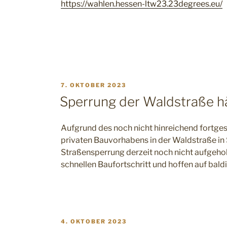
https://wahlen.hessen-ltw23.23degrees.eu/
VERÖFFENTLICHT
7. OKTOBER 2023
AM
Sperrung der Waldstraße hä
Aufgrund des noch nicht hinreichend fortgesc
privaten Bauvorhabens in der Waldstraße in
Straßensperrung derzeit noch nicht aufgeho
schnellen Baufortschritt und hoffen auf bald
VERÖFFENTLICHT
4. OKTOBER 2023