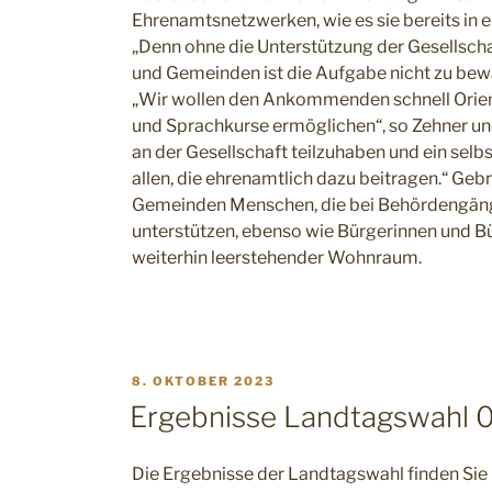
Ehrenamtsnetzwerken, wie es sie bereits in 
„Denn ohne die Unterstützung der Gesellscha
und Gemeinden ist die Aufgabe nicht zu bewä
„Wir wollen den Ankommenden schnell Orient
und Sprachkurse ermöglichen“, so Zehner un
an der Gesellschaft teilzuhaben und ein selb
allen, die ehrenamtlich dazu beitragen.“ Ge
Gemeinden Menschen, die bei Behördengäng
unterstützen, ebenso wie Bürgerinnen und B
weiterhin leerstehender Wohnraum.
VERÖFFENTLICHT
8. OKTOBER 2023
AM
Ergebnisse Landtagswahl 
Die Ergebnisse der Landtagswahl finden Si