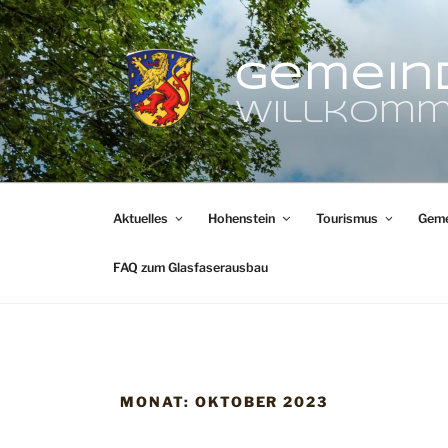
Zum
Inhalt
springen
Gemein
Willkomm
Aktuelles
Hohenstein
Tourismus
Geme
FAQ zum Glasfaserausbau
MONAT:
OKTOBER 2023