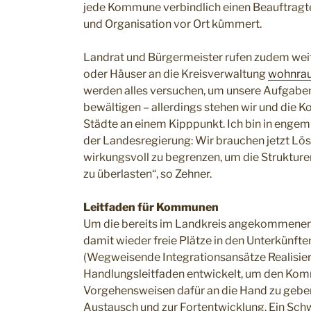
jede Kommune verbindlich einen Beauftragte
und Organisation vor Ort kümmert.
Landrat und Bürgermeister rufen zudem wei
oder Häuser an die Kreisverwaltung
wohnrau
werden alles versuchen, um unsere Aufgabe
bewältigen – allerdings stehen wir und die K
Städte an einem Kipppunkt. Ich bin in enge
der Landesregierung: Wir brauchen jetzt L
wirkungsvoll zu begrenzen, um die Strukture
zu überlasten“, so Zehner.
Leitfaden für Kommunen
Um die bereits im Landkreis angekommenen G
damit wieder freie Plätze in den Unterkünfte
(Wegweisende Integrationsansätze Realisier
Handlungsleitfaden entwickelt, um den K
Vorgehensweisen dafür an die Hand zu geben
Austausch und zur Fortentwicklung. Ein Sch