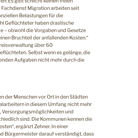
: Es gibt schlicht keinen freien
achdienst Migration arbeiten seit
nziellen Belastungen für die
l Geflüchteter haben drastische
e – obwohl die Vorgaben und Gesetze
nen Bruchteil der anfallenden Kosten.“
 Kreisverwaltung über 60
flüchteten. Selbst wenn es gelänge, die
eßenden Aufgaben nicht mehr durch die
n der Menschen vor Ort in den Städten
alarbeitern in diesem Umfang nicht mehr
en, Versorgungsmöglichkeiten und
chiedlich sind. Die Kommunen kennen die
ten“, ergänzt Zehner. In einer
d Bürgermeister darauf verständigt, dass