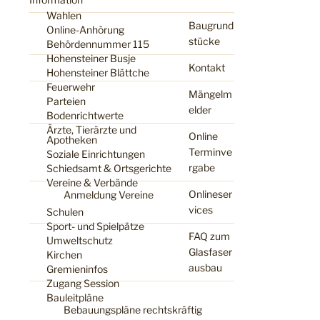
Wahlen
Baugrund
Online-Anhörung
stücke
Behördennummer 115
Hohensteiner Busje
Kontakt
Hohensteiner Blättche
Feuerwehr
Mängelm
Parteien
elder
Bodenrichtwerte
Ärzte, Tierärzte und
Online
Apotheken
Terminve
Soziale Einrichtungen
rgabe
Schiedsamt & Ortsgerichte
Vereine & Verbände
Onlineser
Anmeldung Vereine
vices
Schulen
Sport- und Spielpätze
FAQ zum
Umweltschutz
Glasfaser
Kirchen
ausbau
Gremieninfos
Zugang Session
Bauleitpläne
Bebauungspläne rechtskräftig