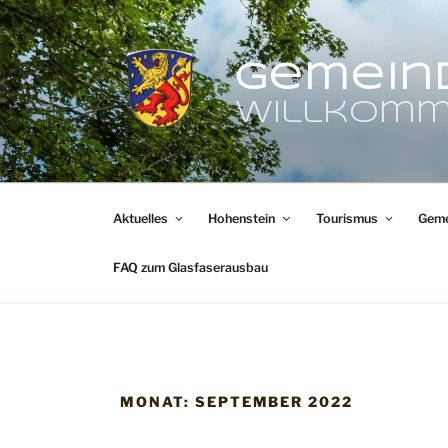
Zum
Inhalt
springen
Gemein
Willkomm
Aktuelles
Hohenstein
Tourismus
Geme
FAQ zum Glasfaserausbau
MONAT:
SEPTEMBER 2022