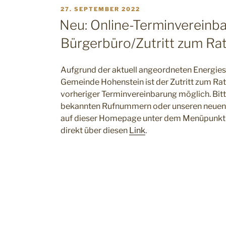
VERÖFFENTLICHT
27. SEPTEMBER 2022
AM
Neu: Online-Terminvereinb
Bürgerbüro/Zutritt zum Ra
Aufgrund der aktuell angeordneten Energi
Gemeinde Hohenstein ist der Zutritt zum Ra
vorheriger Terminvereinbarung möglich. Bitt
bekannten Rufnummern oder unseren neuen O
auf dieser Homepage unter dem Menüpunkt 
direkt über diesen
Link
.