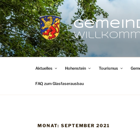
Zum
Inhalt
springen
Gemein
Willkomm
Aktuelles
Hohenstein
Tourismus
Geme
FAQ zum Glasfaserausbau
MONAT:
SEPTEMBER 2021