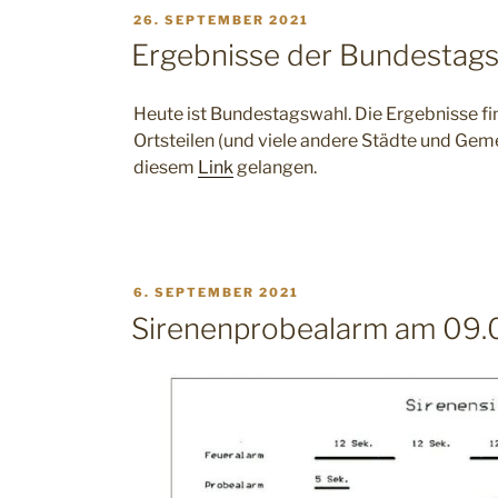
VERÖFFENTLICHT
26. SEPTEMBER 2021
AM
Ergebnisse der Bundestag
Heute ist Bundestagswahl. Die Ergebnisse fi
Ortsteilen (und viele andere Städte und Ge
diesem
Link
gelangen.
VERÖFFENTLICHT
6. SEPTEMBER 2021
AM
Sirenenprobealarm am 09.