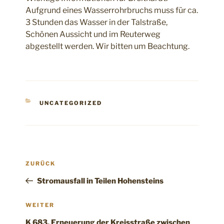
Aufgrund eines Wasserrohrbruchs muss für ca.
3 Stunden das Wasser in der Talstraße,
Schönen Aussicht und im Reuterweg
abgestellt werden. Wir bitten um Beachtung.
KATEGORIEN
UNCATEGORIZED
Beitragsnavigation
Vorheriger
ZURÜCK
Beitrag
Stromausfall in Teilen Hohensteins
Nächster
WEITER
Beitrag
K 683, Erneuerung der Kreisstraße zwischen