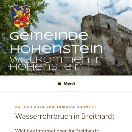
Zum
Inhalt
springen
Gemeinde
Hohenstein
Willkommen in
Hohenstein
Menü
VERÖFFENTLICHT
26. JULI 2024
VON
TAMARA SCHMITT
AM
Wasserrohrbruch in Breithardt
Wichtige Informationen für Breithardt: