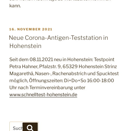
kann.
VERÖFFENTLICHT
16. NOVEMBER 2021
AM
Neue Corona-Antigen-Teststation in
Hohenstein
Seit dem 08.11.2021 neu in Hohenstein: Testpoint
Petra Hahner, Pfalzstr. 9, 65329 Hohenstein Strinz
Magarethä, Nasen-, Rachenabstrich und Spucktest
möglich, Öffnungszeiten: Di+Do+So 16:00-18:00
Uhr nach Terminvereinbarung unter
www.schnelltest-hohenstein.de
Suchen
Suchen