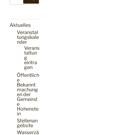
nach:
Aktuelles
Veranstal
tungskale
nder
Verans
taltun
g
eintra
gen
Öffentlich
e
Bekannt
machung
en der
Gemeind
e
Hohenste
in
Stellenan
gebote
Wasserzä