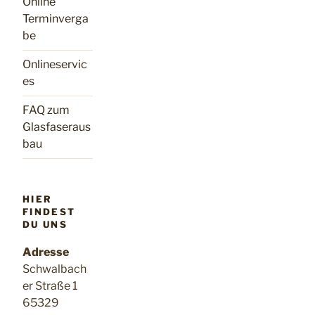
Online
Terminverga
be
Onlineservic
es
FAQ zum
Glasfaseraus
bau
HIER
FINDEST
DU UNS
Adresse
Schwalbach
er Straße 1
65329