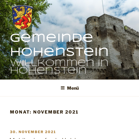
Zum
Inhalt
springen
Gemeinde
Hohenstein
Willkommen in
Hohenstein
Menü
MONAT:
NOVEMBER 2021
VERÖFFENTLICHT
30. NOVEMBER 2021
AM