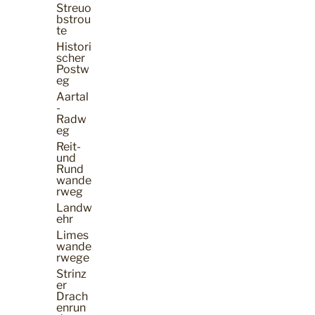
Streuo
bstrou
te
Histori
scher
Postw
eg
Aartal
-
Radw
eg
Reit-
und
Rund
wande
rweg
Landw
ehr
Limes
wande
rwege
Strinz
er
Drach
enrun