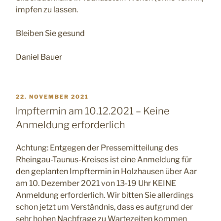
impfen zu lassen.
Bleiben Sie gesund
Daniel Bauer
VERÖFFENTLICHT
22. NOVEMBER 2021
AM
Impftermin am 10.12.2021 – Keine
Anmeldung erforderlich
Achtung: Entgegen der Pressemitteilung des
Rheingau-Taunus-Kreises ist eine Anmeldung für
den geplanten Impftermin in Holzhausen über Aar
am 10. Dezember 2021 von 13-19 Uhr KEINE
Anmeldung erforderlich. Wir bitten Sie allerdings
schon jetzt um Verständnis, dass es aufgrund der
sehr hohen Nachfrage zu Wartezeiten kommen