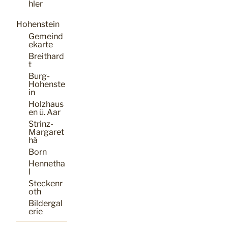
hler
Hohenstein
Gemeind
ekarte
Breithard
t
Burg-
Hohenste
in
Holzhaus
en ü. Aar
Strinz-
Margaret
hä
Born
Hennetha
l
Steckenr
oth
Bildergal
erie