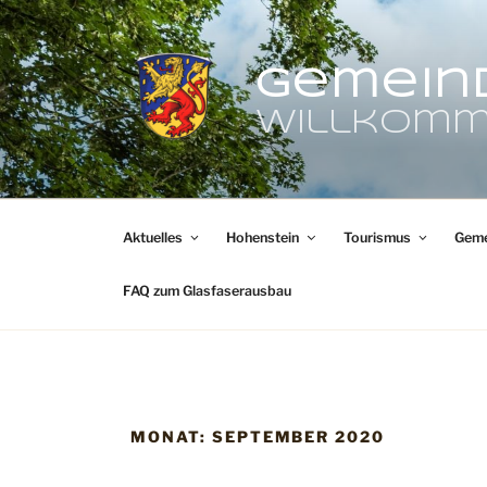
Zum
Inhalt
springen
Gemein
Willkomm
Aktuelles
Hohenstein
Tourismus
Geme
FAQ zum Glasfaserausbau
MONAT:
SEPTEMBER 2020