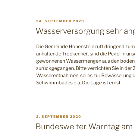
VERÖFFENTLICHT
24. SEPTEMBER 2020
AM
Wasserversorgung sehr an
Die Gemeinde Hohenstein ruft dringend zum 
anhaltende Trockenheit sind die Pegel in un
gewonnenen Wassermengen aus den bodenn
zurückgegangen. Bitte verzichten Sie in der 
Wasserentnahmen, sei es zur Bewässerung de
Schwimmbades o.ä..Die Lage ist ernst.
VERÖFFENTLICHT
2. SEPTEMBER 2020
AM
Bundesweiter Warntag am