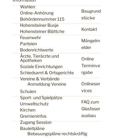
Wahlen
Baugrund
Online-Anhörung
stücke
Behördennummer 115
Hohensteiner Busje
Kontakt
Hohensteiner Blättche
Feuerwehr
Mängelm
Parteien
elder
Bodenrichtwerte
Ärzte, Tierärzte und
Online
Apotheken
Terminve
Soziale Einrichtungen
rgabe
Schiedsamt & Ortsgerichte
Vereine & Verbände
Onlineser
Anmeldung Vereine
vices
Schulen
Sport- und Spielpätze
FAQ zum
Umweltschutz
Glasfaser
Kirchen
ausbau
Gremieninfos
Zugang Session
Bauleitpläne
Bebauungspläne rechtskräftig