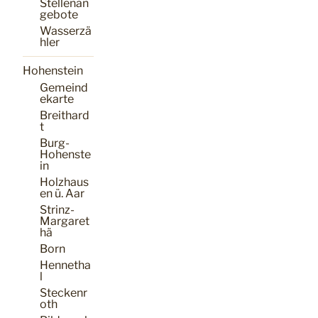
Stellenan
gebote
Wasserzä
hler
Hohenstein
Gemeind
ekarte
Breithard
t
Burg-
Hohenste
in
Holzhaus
en ü. Aar
Strinz-
Margaret
hä
Born
Hennetha
l
Steckenr
oth