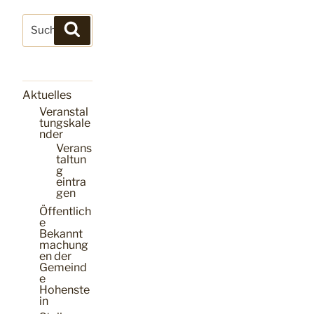
Suchen
Suchen
nach:
Aktuelles
Veranstal
tungskale
nder
Verans
taltun
g
eintra
gen
Öffentlich
e
Bekannt
machung
en der
Gemeind
e
Hohenste
in