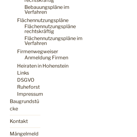
rechtskräftig
Bebauungspläne im
Verfahren
Flächennutzungspläne
Flächennutzungspläne
rechtskräftig
Flächennutzungspläne im
Verfahren
Firmenwegweiser
Anmeldung Firmen
Heiraten in Hohenstein
Links
DSGVO
Ruheforst
Impressum
Baugrundstü
cke
Kontakt
Mängelmeld