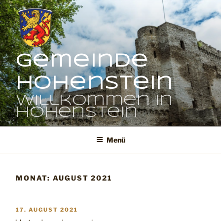
Zum
Inhalt
springen
Gemeinde
Hohenstein
Willkommen in
Hohenstein
Menü
MONAT:
AUGUST 2021
VERÖFFENTLICHT
17. AUGUST 2021
AM