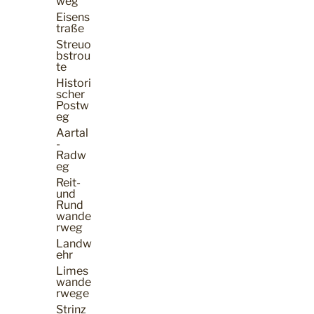
weg
Eisens
traße
Streuo
bstrou
te
Histori
scher
Postw
eg
Aartal
-
Radw
eg
Reit-
und
Rund
wande
rweg
Landw
ehr
Limes
wande
rwege
Strinz