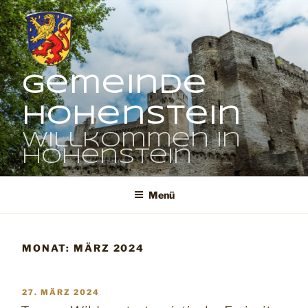
Zum
Inhalt
springen
Gemeinde
Hohenstein
Willkommen in
Hohenstein
Menü
MONAT:
MÄRZ 2024
VERÖFFENTLICHT
27. MÄRZ 2024
AM