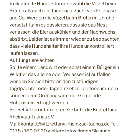
freilaufende Hunde stören sowohl die Vögel beim
Brüten als auch die Jungenaufzucht von Feldhase
und Co. Werden die Vögel beim Brüten in Unruhe
versetzt, kann es passieren, dass sie das Nest
verlassen, die Eier auskühlen und der Nachwuchs
abstirbt. Leider ist es immer wieder zu beobachten,
dass viele Hundehalter ihre Hunde unkontrolliert
laufen lassen.
Auf Jungtiere achten
Sollte einem Landwirt oder sonst einem Bürger ein
Wildtier das alleine oder Verlassen ist auffallen,
wenden Sie sich bitte an den zuständigen
Jagdpächter oder Jagdaufseher, Telefonnummern
können beim Ordnungsamt der Gemeinde
Hohenstein erfragt werden.
Bei Rehkitzen informieren Sie bitte die Kitzrettung
Rheingau-Taunus e.V.
Mail: kontakt@kitzrettung-rheingau-taunus.de Tel.:
0178 / 160 07 20 weitere Infos finden Sie auch