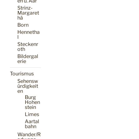
en ü. Aar
Strinz-
Margaret
hä
Born
Hennetha
l
Steckenr
oth
Bildergal
erie
Tourismus
Sehensw
ürdigkeit
en
Burg
Hohen
stein
Limes
Aartal
bahn
Wander/R