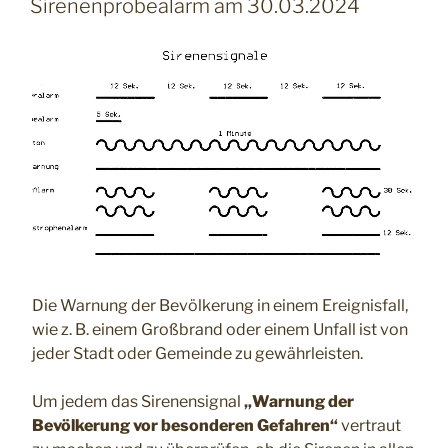
AM
Sirenenprobealarm am 30.03.2024
Die Warnung der Bevölkerung in einem Ereignisfall,
wie z. B. einem Großbrand oder einem Unfall ist von
jeder Stadt oder Gemeinde zu gewährleisten.
Um jedem das Sirenensignal
„Warnung der
Bevölkerung vor besonderen Gefahren“
vertraut