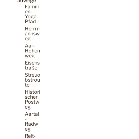
adwege
Famili
en-
Yoga-
Pfad
Herrm
annsw
eg
Aar-
Höhen
weg
Eisens
traße
Streuo
bstrou
te
Histori
scher
Postw
eg
Aartal
-
Radw
eg
Reit-