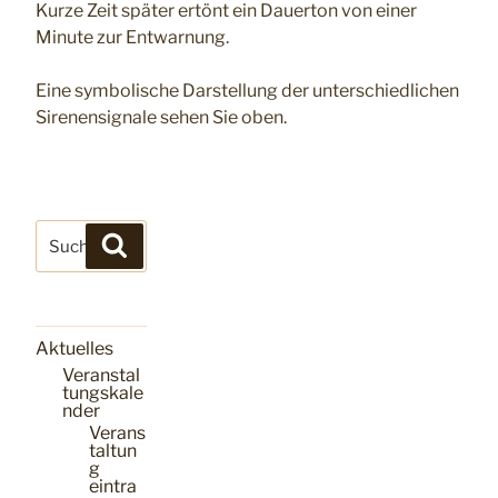
Kurze Zeit später ertönt ein Dauerton von einer
Minute zur Entwarnung.
Eine symbolische Darstellung der unterschiedlichen
Sirenensignale sehen Sie oben.
Suchen
Suchen
nach:
Aktuelles
Veranstal
tungskale
nder
Verans
taltun
g
eintra