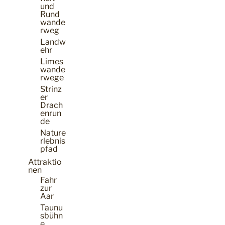
und
Rund
wande
rweg
Landw
ehr
Limes
wande
rwege
Strinz
er
Drach
enrun
de
Nature
rlebnis
pfad
Attraktio
nen
Fahr
zur
Aar
Taunu
sbühn
e