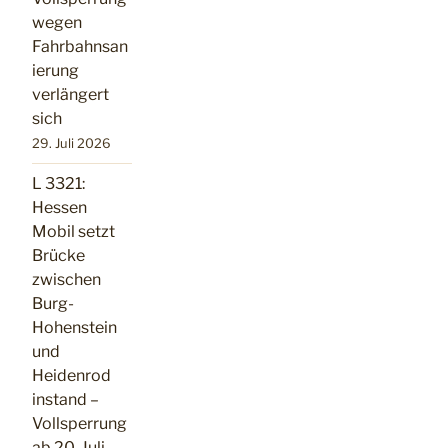
wegen
Fahrbahnsan
ierung
verlängert
sich
29. Juli 2026
L 3321:
Hessen
Mobil setzt
Brücke
zwischen
Burg-
Hohenstein
und
Heidenrod
instand –
Vollsperrung
ab 20. Juli