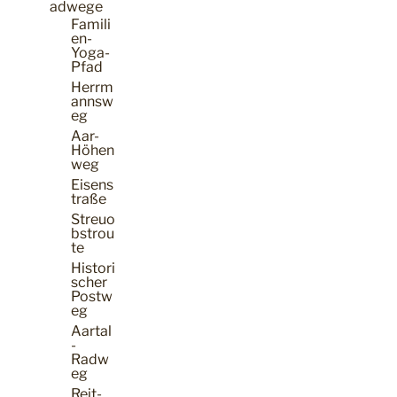
adwege
Famili
en-
Yoga-
Pfad
Herrm
annsw
eg
Aar-
Höhen
weg
Eisens
traße
Streuo
bstrou
te
Histori
scher
Postw
eg
Aartal
-
Radw
eg
Reit-