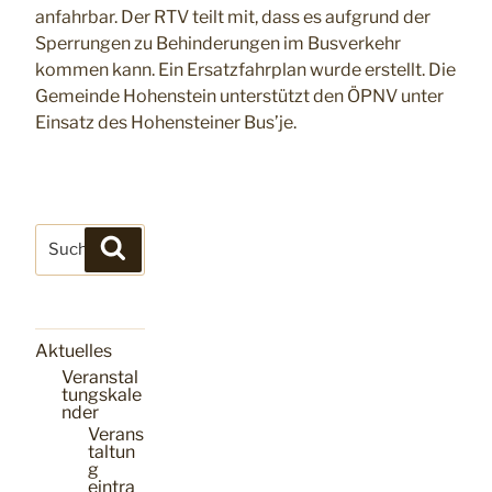
anfahrbar. Der RTV teilt mit, dass es aufgrund der
Sperrungen zu Behinderungen im Busverkehr
kommen kann. Ein Ersatzfahrplan wurde erstellt. Die
Gemeinde Hohenstein unterstützt den ÖPNV unter
Einsatz des Hohensteiner Bus’je.
Suchen
Suchen
nach:
Aktuelles
Veranstal
tungskale
nder
Verans
taltun
g
eintra