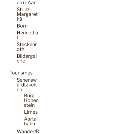
en ü. Aar
Strinz-
Margaret
hä
Born
Hennetha
l
Steckenr
oth
Bildergal
erie
Tourismus
Sehensw
ürdigkeit
en
Burg
Hohen
stein
Limes
Aartal
bahn
Wander/R