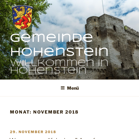
Zum
Inhalt
springen
Gemeinde
Hohenstein
Willkommen in
Hohenstein
Menü
MONAT:
NOVEMBER 2018
VERÖFFENTLICHT
29. NOVEMBER 2018
AM