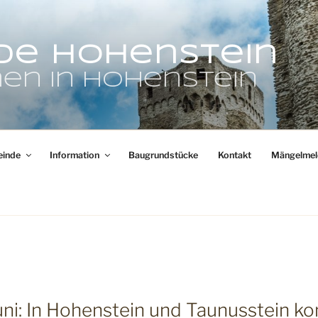
de Hohenstein
en in Hohenstein
inde
Information
Baugrundstücke
Kontakt
Mängelmel
 Juni: In Hohenstein und Taunusstein k