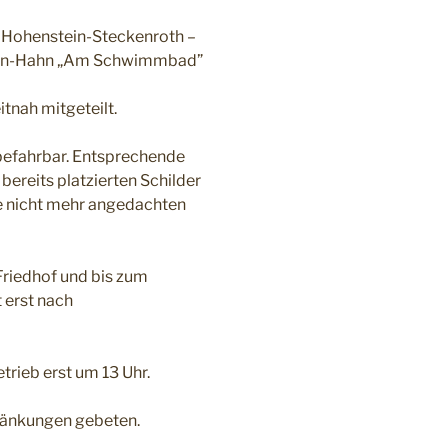
 Hohenstein-Steckenroth –
tein-Hahn „Am Schwimmbad”
tnah mitgeteilt.
 befahrbar. Entsprechende
ereits platzierten Schilder
e nicht mehr angedachten
Friedhof und bis zum
 erst nach
rieb erst um 13 Uhr.
ränkungen gebeten.