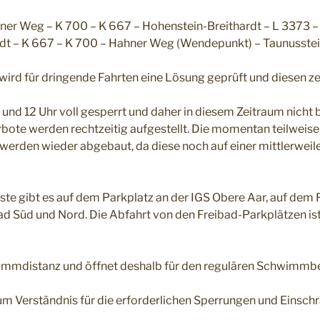
r Weg – K 700 – K 667 – Hohenstein-Breithardt – L 3373 –
rdt – K 667 – K 700 – Hahner Weg (Wendepunkt) – Taunuss
ird für dringende Fahrten eine Lösung geprüft und diesen zei
 und 12 Uhr voll gesperrt und daher in diesem Zeitraum nicht
bote werden rechtzeitig aufgestellt. Die momentan teilweise b
erden wieder abgebaut, da diese noch auf einer mittlerweil
te gibt es auf dem Parkplatz an der IGS Obere Aar, auf dem 
d Süd und Nord. Die Abfahrt von den Freibad-Parkplätzen ist
wimmdistanz und öffnet deshalb für den regulären Schwimmbet
 Verständnis für die erforderlichen Sperrungen und Einsch