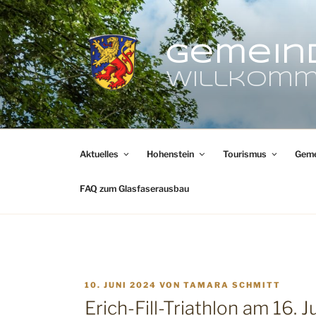
Zum
Inhalt
springen
Gemein
Willkomm
Aktuelles
Hohenstein
Tourismus
Geme
FAQ zum Glasfaserausbau
VERÖFFENTLICHT
10. JUNI 2024
VON
TAMARA SCHMITT
AM
Erich-Fill-Triathlon am 16.