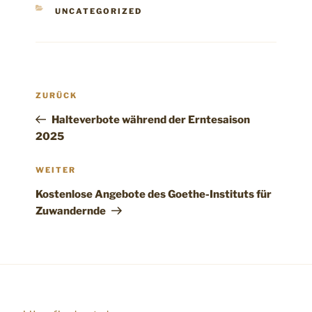
KATEGORIEN
UNCATEGORIZED
Beitragsnavigation
Vorheriger
ZURÜCK
Beitrag
Halteverbote während der Erntesaison
2025
Nächster
WEITER
Beitrag
Kostenlose Angebote des Goethe-Instituts für
Zuwandernde