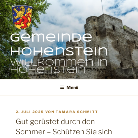
Zum
Inhalt
springen
Gemeinde
Hohenstein
Willkommen in
Hohenstein
Menü
VERÖFFENTLICHT
2. JULI 2025
VON
TAMARA SCHMITT
AM
Gut gerüstet durch den
Sommer – Schützen Sie sich