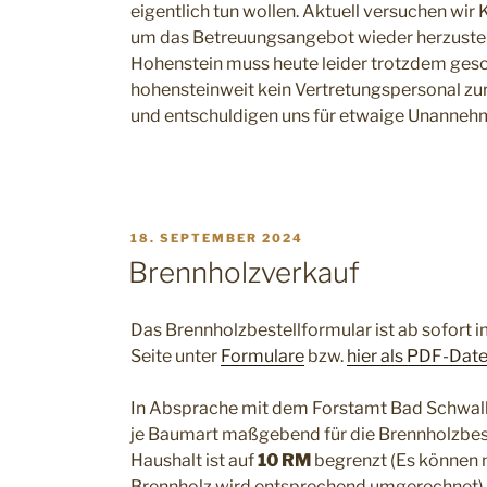
eigentlich tun wollen. Aktuell versuchen wir
um das Betreuungsangebot wieder herzustell
Hohenstein muss heute leider trotzdem gesch
hohensteinweit kein Vertretungspersonal zur
und entschuldigen uns für etwaige Unannehm
VERÖFFENTLICHT
18. SEPTEMBER 2024
AM
Brennholzverkauf
Das Brennholzbestellformular ist ab sofort 
Seite unter
Formulare
bzw.
hier als PDF-Date
In Absprache mit dem Forstamt Bad Schwalb
je Baumart maßgebend für die Brennholzbes
Haushalt ist auf
10 RM
begrenzt (Es können n
Brennholz wird entsprechend umgerechnet). 