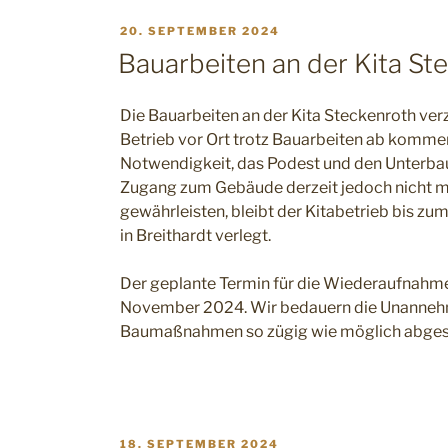
VERÖFFENTLICHT
20. SEPTEMBER 2024
AM
Bauarbeiten an der Kita St
Die Bauarbeiten an der Kita Steckenroth ver
Betrieb vor Ort trotz Bauarbeiten ab komm
Notwendigkeit, das Podest und den Unterbau 
Zugang zum Gebäude derzeit jedoch nicht mö
gewährleisten, bleibt der Kitabetrieb bis z
in Breithardt verlegt.
Der geplante Termin für die Wiederaufnahme 
November 2024. Wir bedauern die Unannehml
Baumaßnahmen so zügig wie möglich abges
VERÖFFENTLICHT
18. SEPTEMBER 2024