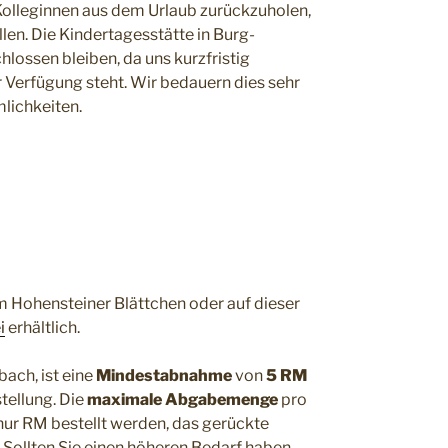
 Kolleginnen aus dem Urlaub zurückzuholen,
en. Die Kindertagesstätte in Burg-
lossen bleiben, da uns kurzfristig
 Verfügung steht. Wir bedauern dies sehr
lichkeiten.
im Hohensteiner Blättchen oder auf dieser
i
erhältlich.
ach, ist eine
Mindestabnahme
von
5 RM
tellung. Die
maximale Abgabemenge
pro
ur RM bestellt werden, das gerückte
Sollten Sie einen höheren Bedarf haben,