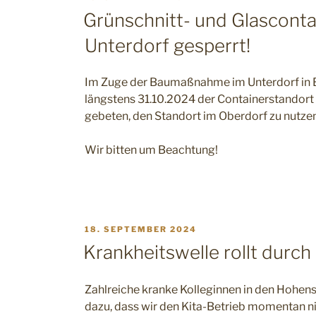
AM
Grünschnitt- und Glasconta
Unterdorf gesperrt!
Im Zuge der Baumaßnahme im Unterdorf in Bu
längstens 31.10.2024 der Containerstandort f
gebeten, den Standort im Oberdorf zu nutzen
Wir bitten um Beachtung!
VERÖFFENTLICHT
18. SEPTEMBER 2024
AM
Krankheitswelle rollt durch
Zahlreiche kranke Kolleginnen in den Hohens
dazu, dass wir den Kita-Betrieb momentan ni