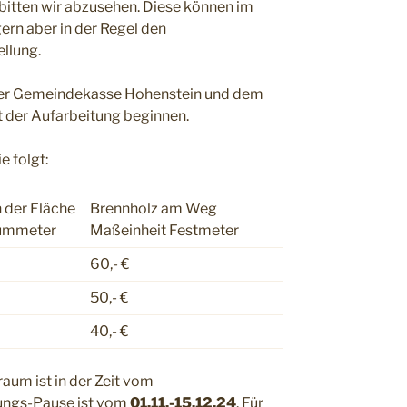
itten wir abzusehen. Diese können im
rn aber in der Regel den
ellung.
der Gemeindekasse Hohenstein und dem
t der Aufarbeitung beginnen.
e folgt:
 der Fläche
Brennholz am Weg
aummeter
Maßeinheit Festmeter
60,- €
50,- €
40,- €
aum ist in der Zeit vom
tungs-Pause ist vom
01.11.-15.12.24
. Für