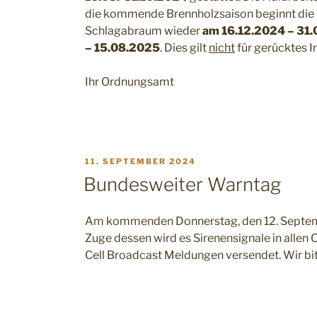
die kommende Brennholzsaison beginnt die
Schlagabraum wieder
am 16.12.2024 – 31
– 15.08.2025
. Dies gilt
nicht
für gerücktes I
Ihr Ordnungsamt
VERÖFFENTLICHT
11. SEPTEMBER 2024
AM
Bundesweiter Warntag
Am kommenden Donnerstag, den 12. Septem
Zuge dessen wird es Sirenensignale in allen
Cell Broadcast Meldungen versendet. Wir bi