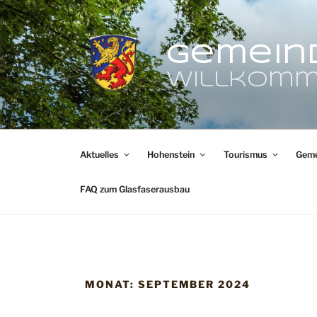
Zum
Inhalt
springen
Gemein
Willkomm
Aktuelles
Hohenstein
Tourismus
Geme
FAQ zum Glasfaserausbau
MONAT:
SEPTEMBER 2024