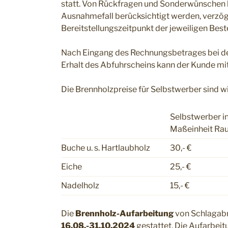
statt. Von Rückfragen und Sonderwünschen b
Ausnahmefall berücksichtigt werden, verzöge
Bereitstellungszeitpunkt der jeweiligen Best
Nach Eingang des Rechnungsbetrages bei 
Erhalt des Abfuhrscheins kann der Kunde mi
Die Brennholzpreise für Selbstwerber sind wi
Selbstwerber in
Maßeinheit R
Buche u. s. Hartlaubholz
30,- €
Eiche
25,- €
Nadelholz
15,- €
Die
Brennholz-Aufarbeitung
von Schlagabr
16.08.-31.10.2024
gestattet. Die Aufarbei